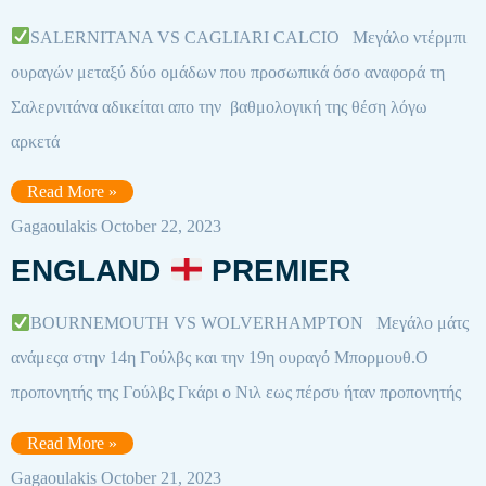
SALERNITANA VS CAGLIARI CALCIO Μεγάλο ντέρμπι
ουραγών μεταξύ δύο ομάδων που προσωπικά όσο αναφορά τη
Σαλερνιτάνα αδικείται απο την βαθμολογική της θέση λόγω
αρκετά
Read More »
Gagaoulakis
October 22, 2023
ENGLAND
PREMIER
BOURNEMOUTH VS WOLVERHAMPTON Μεγάλο μάτς
ανάμεςα στην 14η Γούλβς και την 19η ουραγό Μπορμουθ.Ο
προπονητής της Γούλβς Γκάρι ο Νιλ εως πέρσυ ήταν προπονητής
Read More »
Gagaoulakis
October 21, 2023