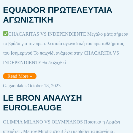
EQUADOR ΠΡΩΤΕΛΕΥΤΑΙΑ
ΑΓΩΝΙΣΤΙΚΗ
CHACARITAS VS INDEPENDIENTE Μεγάλο μάτς σήμερα
το βράδυ για την πρωτελευταία αγωνιστική του πρωταθλήματος
του Ισημερινού Το παιχνίδι ανάμεσα στην CHACARITA VS
INDEPENDIENTE θα δειξαχθεί
Read More »
Gagaoulakis
October 18, 2023
LE BRON ΑΝΑΛΥΣΗ
EUROLEAUGE
OLIMPIA MILANO VS OLYMPIAKOS Ποιοτικά η Αρμάνι
υπερέχει . Με τον Mirotic στο 3 έχει κερδίσει τα παιχνίδια .