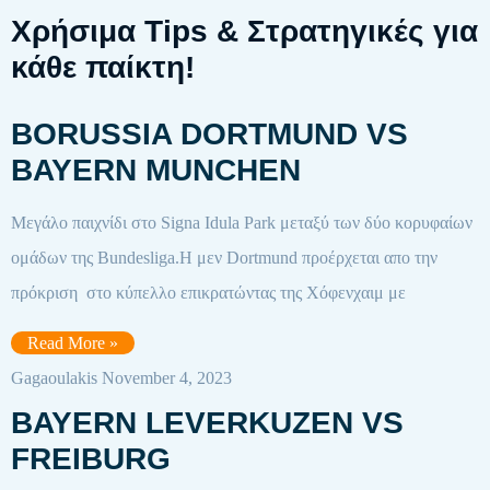
Χρήσιμα Tips & Στρατηγικές για
κάθε παίκτη!
BORUSSIA DORTMUND VS
BAYERN MUNCHEN
Μεγάλο παιχνίδι στο Signa Idula Park μεταξύ των δύο κορυφαίων
ομάδων της Bundesliga.Η μεν Dortmund προέρχεται απο την
πρόκριση στο κύπελλο επικρατώντας της Χόφενχαιμ με
Read More »
Gagaoulakis
November 4, 2023
BAYERN LEVERKUZEN VS
FREIBURG