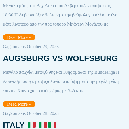
Μεγάλο μάτς στο Bay Arena του Λεβερκούζεν απόψε στις
18:30.Η Λεβερκούζεν δεύτερη στην βαθμολογία αλλα με ένα
μάτς λιγότερο απο την πρωτοπόρο Μπάγερν Μονάχου με
Read More »
Gagaoulakis
October 29, 2023
AUGSBURG VS WOLFSBURG
Μεγάλο παιχνίδι μεταξύ 9ης και 10ης ομάδας της Bundesliga H
Αουγκσμπουργκ με ψυχολογία στα ύψη μετά την μεγάλη νίκη
επιντης Χαιντεχάιμ εκτός εδρας με 5-2εκτός
Read More »
Gagaoulakis
October 28, 2023
ITALY