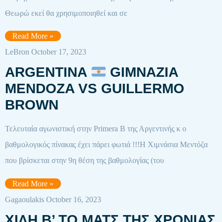
Θεωρώ εκεί θα χρησιμοποιηθεί και σε
Read More »
LeBron
October 17, 2023
ARGENTINA
GIMNAZIA
MENDOZA VS GUILLERMO
BROWN
Τελευταία αγωνιστική στην Primera B της Αργεντινής κ ο
βαθμολογικός πίνακας έχει πάρει φωτιά !!!Η Χιμνάσια Μεντόζα
που βρίσκεται στην 9η θέση της βαθμολογίας (του
Read More »
Gagaoulakis
October 16, 2023
ΧΙΛΗ Β’ ΤΟ ΜΑΤΣ ΤΗΣ ΧΡΟΝΙΑΣ