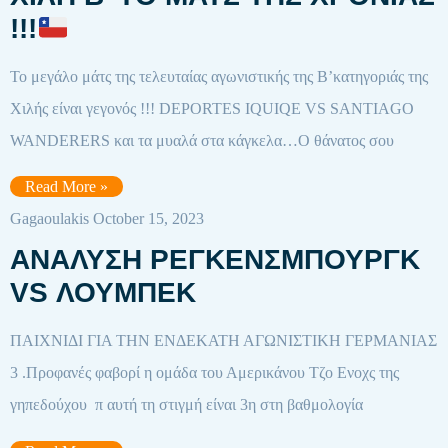
!!!
Το μεγάλο μάτς της τελευταίας αγωνιστικής της Β’κατηγοριάς της
Χιλής είναι γεγονός !!! DEPORTES IQUIQE VS SANTIAGO
WANDERERS και τα μυαλά στα κάγκελα…Ο θάνατος σου
Read More »
Gagaoulakis
October 15, 2023
ΑΝΑΛΥΣΗ ΡΕΓΚΕΝΣΜΠΟΥΡΓΚ
VS ΛΟΥΜΠΕΚ
ΠΑΙΧΝΙΔΙ ΓΙΑ ΤΗΝ ΕΝΔΕΚΑΤΗ ΑΓΩΝΙΣΤΙΚΗ ΓΕΡΜΑΝΙΑΣ
3 .Προφανές φαβορί η ομάδα του Αμερικάνου Τζο Ενοχς της
γηπεδούχου π αυτή τη στιγμή είναι 3η στη βαθμολογία