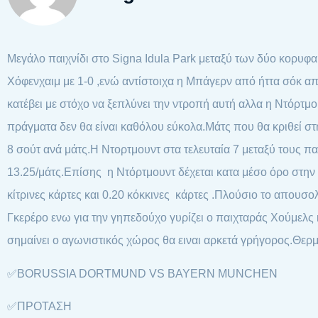
Μεγάλο παιχνίδι στο Signa Idula Park μεταξύ των δύο κορυ
Χόφενχαιμ με 1-0 ,ενώ αντίστοιχα η Μπάγερν από ήττα σόκ απ
κατέβει με στόχο να ξεπλύνει την ντροπή αυτή αλλα η Ντόρτμο
πράγματα δεν θα είναι καθόλου εύκολα.Μάτς που θα κριθεί στ
8 σούτ ανά μάτς.Η Ντορτμουντ στα τελευταία 7 μεταξύ τους πα
13.25/μάτς.Επίσης η Ντόρτμουντ δέχεται κατα μέσο όρο στην 
κίτρινες κάρτες και 0.20 κόκκινες κάρτες .Πλούσιο το απουσο
Γκερέρο ενω για την γηπεδούχο γυρίζει ο παιχταράς Χούμελς 
σημαίνει ο αγωνιστικός χώρος θα ειναι αρκετά γρήγορος.Θερ
✅BORUSSIA DORTMUND VS BAYERN MUNCHEN
✅ΠΡΟΤΑΣΗ