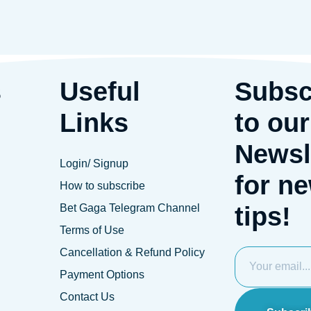
s
Useful
Subsc
Links
to our
Newsl
Login/ Signup
for n
How to subscribe
Bet Gaga Telegram Channel
tips!
Terms of Use
Cancellation & Refund Policy
Payment Options
Contact Us