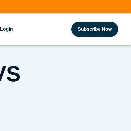
Login
Subscribe Now
VS