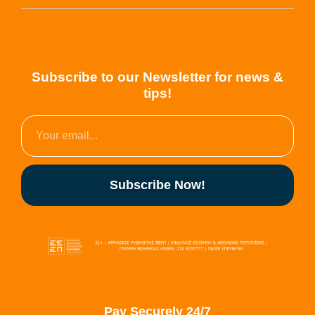
Subscribe to our Newsletter for news &
tips!
Subscribe Now!
Pay Securely 24/7