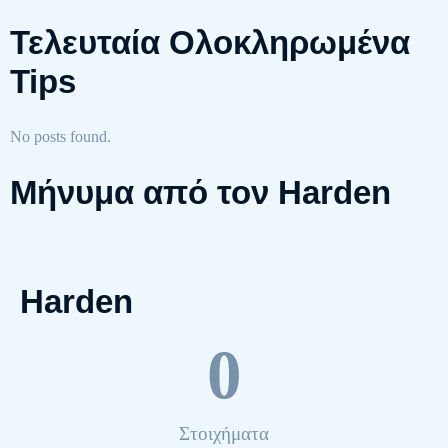
Τελευταία Ολοκληρωμένα
Tips
No posts found.
Μήνυμα από τον Harden
Harden
0
Στοιχήματα