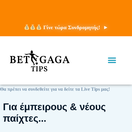
Γίνε τώρα Συνδρομητής! ►
Θα πρέπει να συνδεθείτε για να δείτε τα Live Tips μας!
Για έμπειρους & νέους
παίχτες...