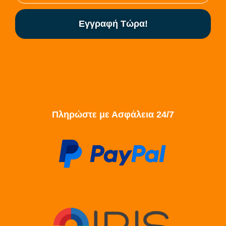
Εγγραφή Τώρα!
Πληρώστε με Ασφάλεια 24/7