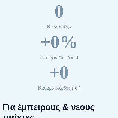
0
Κερδισμένα
+
0
%
Επιτυχία % - Yield
+
0
Καθαρό Κέρδος ( € )
Για έμπειρους & νέους
παίχτες...