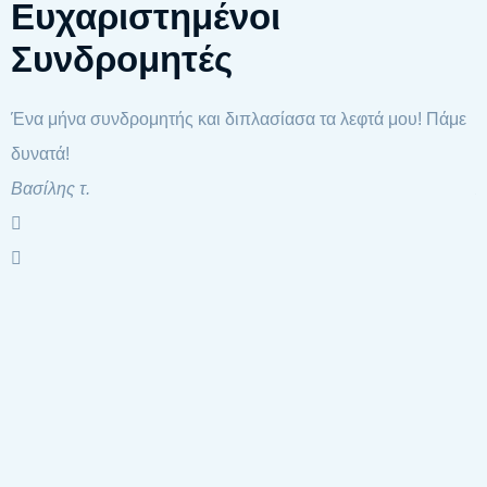
Ευχαριστημένοι
Συνδρομητές
Ένα μήνα συνδρομητής και διπλασίασα τα λεφτά μου! Πάμε
Ο
δυνατά!
ξ
Βασίλης τ.
Χ