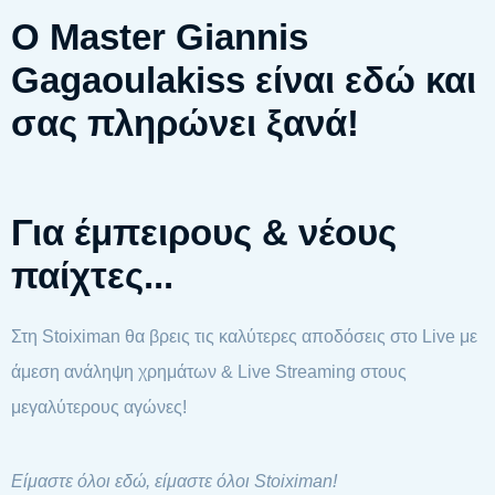
Ο Master Giannis
Gagaoulakiss είναι εδώ και
σας πληρώνει ξανά!
Για έμπειρους & νέους
παίχτες...
Στη Stoiximan θα βρεις τις καλύτερες αποδόσεις στο Live με
άμεση ανάληψη χρημάτων & Live Streaming στους
μεγαλύτερους αγώνες!
Είμαστε όλοι εδώ, είμαστε όλοι Stoiximan!