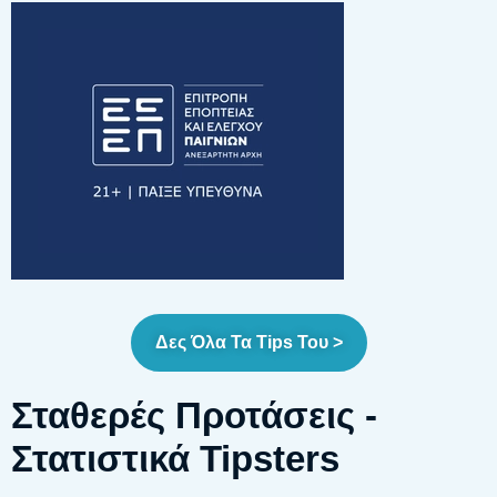
Δες Όλα Τα Tips Του >
Σταθερές Προτάσεις -
Στατιστικά Tipsters