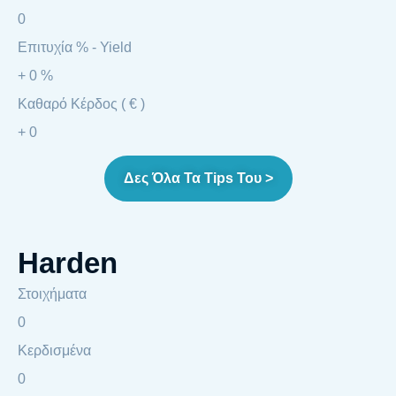
0
Επιτυχία % - Yield
+
0
%
Καθαρό Κέρδος ( € )
+
0
Δες Όλα Τα Tips Του >
Harden
Στοιχήματα
0
Κερδισμένα
0