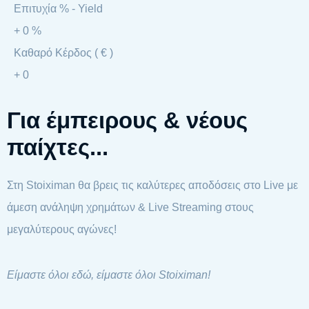
Επιτυχία % - Yield
+
0
%
Καθαρό Κέρδος ( € )
+
0
Για έμπειρους & νέους
παίχτες...
Στη Stoiximan θα βρεις τις καλύτερες αποδόσεις στο Live με
άμεση ανάληψη χρημάτων & Live Streaming στους
μεγαλύτερους αγώνες!
Είμαστε όλοι εδώ, είμαστε όλοι Stoiximan!