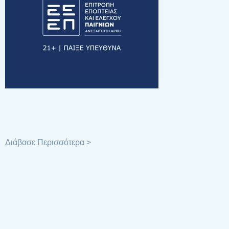
Διάβασε Περισσότερα >