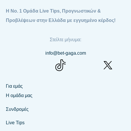
Η Νο. 1 Ομάδα Live Tips, Προγνωστικών &
Προβλέψεων στην Ελλάδα με εγγυημένο κέρδος!
Στείλτε μήνυμα:
info@bet-gaga.com
Για εμάς
Η ομάδα μας
Συνδρομές
Live Tips