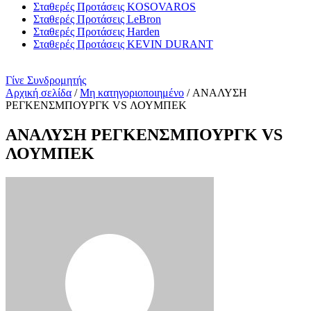
Σταθερές Προτάσεις KOSOVAROS
Σταθερές Προτάσεις LeBron
Σταθερές Προτάσεις Harden
Σταθερές Προτάσεις KEVIN DURANT
Γίνε Συνδρομητής
Αρχική σελίδα
/
Μη κατηγοριοποιημένο
/ ΑΝΑΛΥΣΗ
ΡΕΓΚΕΝΣΜΠΟΥΡΓΚ VS ΛΟΥΜΠΕΚ
ΑΝΑΛΥΣΗ ΡΕΓΚΕΝΣΜΠΟΥΡΓΚ VS
ΛΟΥΜΠΕΚ