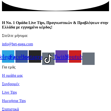
Η Νο. 1 Ομάδα Live Tips, Προγνωστικών & Προβλέψεων στην
Ελλάδα με εγγυημένο κέρδος!
Στείλτε μήνυμα:
info@bet-gaga.com
elegram
Facebook
Instagram
Twitch
Youtube
Για εμάς
Η ομάδα μας
Συνδρομές
Live Tips
Ημερήσια Tips
Στατιστικά